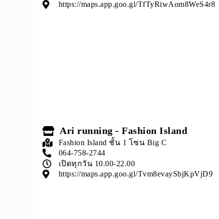
https://maps.app.goo.gl/TfTyRiwAom8WeS4r8
Ari running - Fashion Island
Fashion Island ชั้น 1 โซน Big C
064-758-2744
เปิดทุกวัน 10.00-22.00
https://maps.app.goo.gl/Tvm8evaySbjKpVjD9