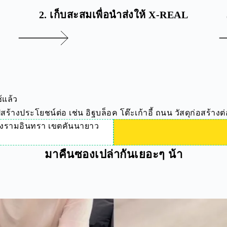
ะ
2. เก็บสะสมเพื่อนำส่งให้ X-REAL
้แล้ว
งประโยชน์ต่อ เช่น อิฐบล็อค โต๊ะเก้าอี้ ถนน วัสดุก่อสร้างต
ขวงรามอินทรา เขตคันนายาว
มาคืนซองเปล่ากันเยอะๆ น้า