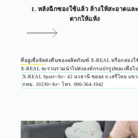
1. หลังฉีกซองใช้แล้ว ล้างให้สะอาดแล
ตากให้แห้ง
ที่อยู่เพื่อจัดส่งคืนซองผลิตภัณฑ์ X-REAL หรือกล่องใช
X-REAL จะรวบรวมนำไปส่งองค์กรแปรรูปขยะเพื่อไปสร้า
X-REAL Sport</br> 42 นวธานี ซอย4 ถ.เสรีไทย แ
กทม. 10230</br> โทร. 090-564-1942