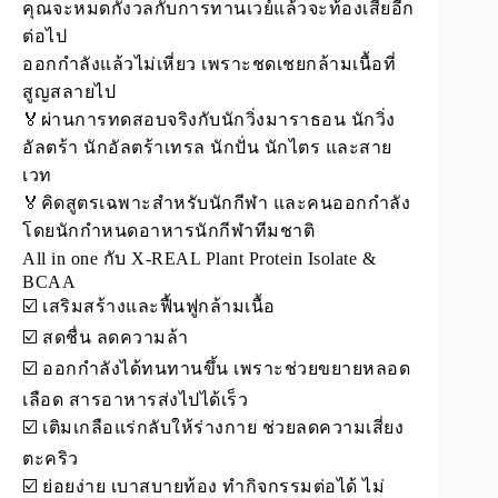
คุณจะหมดกังวลกับการทานเวย์แล้วจะท้องเสียอีก
ต่อไป
ออกกำลังแล้วไม่เหี่ยว เพราะชดเชยกล้ามเนื้อที่
สูญสลายไป
🏅ผ่านการทดสอบจริงกับนักวิ่งมาราธอน นักวิ่ง
อัลตร้า นักอัลตร้าเทรล นักปั่น นักไตร และสาย
เวท
🏅คิดสูตรเฉพาะสำหรับนักกีฬา และคนออกกำลัง
โดยนักกำหนดอาหารนักกีฬาทีมชาติ
All in one กับ X-REAL Plant Protein Isolate &
BCAA
☑️ เสริมสร้างและฟื้นฟูกล้ามเนื้อ
☑️ สดชื่น ลดความล้า
☑️ ออกกำลังได้ทนทานขึ้น เพราะช่วยขยายหลอด
เลือด สารอาหารส่งไปได้เร็ว
☑️ เติมเกลือแร่กลับให้ร่างกาย ช่วยลดความเสี่ยง
ตะคริว
☑️ ย่อยง่าย เบาสบายท้อง ทำกิจกรรมต่อได้ ไม่