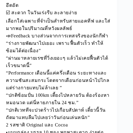
อึดอัด
☑️ สะดวก ในวันเร่งรีบ ละลายง่าย
เลือกใส่เฉพาะที่จำเป็นสำหรับสายแอคทีฟ และใส่
มากพอในปริมาณที่หวังผลลัพธ์
📣Feedback บางส่วนจากการเทสจริงของนักกีฬา
“ร่างกายพัฒนาไปเยอะ เพราะฟื้นตัวเร็ว ทำให้
ซ้อมได้ต่อเนื่อง”
“ผ่านมาหลายเรซที่วิ่งเยอะๆ แล้วไม่เคยฟื้นตัวได้
เร็วขนาดนี้”
“Performance เดือนนี้แค่ครึ่งเดือน ระยะทางและ
ความชันสะสมกระโดดจากเดือนก่อนหน้าไปไกล
แต่ร่างกายแทบไม่ล้าเลย ”
“ปกติซ้อมปั่น 100km เดี้ยงไปหลายวัน ต้องร้องหา
หมอนวด แต่นี่หายภายใน 24 ชม.”
“ปกติเวททีจะปวดร้าวไปเกือบสัปดาห์ เดี๋ยวนี้วัน
ถัดมาแทบลืมไปเลยว่าวันก่อนเล่นหนัก”
2 รสชาติ Original และ Cocoa
•แบบกล่อง บรรจุ 10 ซอง พกพาสะดวก ง่ายต่อ