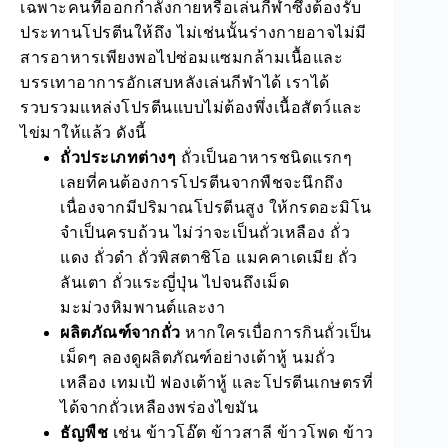
เฉพาะคนที่ออกกำลังกายหรือเล่นกีฬาซึ่งต้องรับ
ประทานโปรตีนให้ถึง ไม่เช่นนั้นร่างกายอาจไม่มี
สารอาหารเพียงพอไปซ่อมแซมกล้ามเนื้อและ
บรรเทาอาการอักเสบหลังเล่นกีฬาได้ เราได้
รวบรวมแหล่งโปรตีนแบบไม่ต้องพึ่งเนื้อสัตว์และ
ไข่มาให้แล้ว ดังนี้
ถั่วประเภทต่างๆ
ถั่วเป็นอาหารชนิดแรกๆ
เลยที่คนต้องการโปรตีนจากพืชจะนึกถึง
เนื่องจากมีปริมาณโปรตีนสูง ให้กรดอะมิโน
จำเป็นครบถ้วน ไม่ว่าจะเป็นถั่วเหลือง ถั่ว
แดง ถั่วดำ ถั่วพิสตาชิโอ แมคคาเดเมีย ถั่ว
ลันเตา ถั่วแระญี่ปุ่น ไปจนถึงเม็ด
มะม่วงหิมพานต์และงา
ผลิตภัณฑ์จากถั่ว
หากใครเบื่อการกินถั่วเป็น
เม็ดๆ ลองดูผลิตภัณฑ์อย่างเต้าหู้ นมถั่ว
เหลือง เทมเป้ ฟองเต้าหู้ และโปรตีนเกษตรที่
ได้จากถั่วเหลืองพร่องไขมัน
ธัญพืช
เช่น ข้าวโอ๊ต ข้าวสาลี ข้าวโพด ข้าว