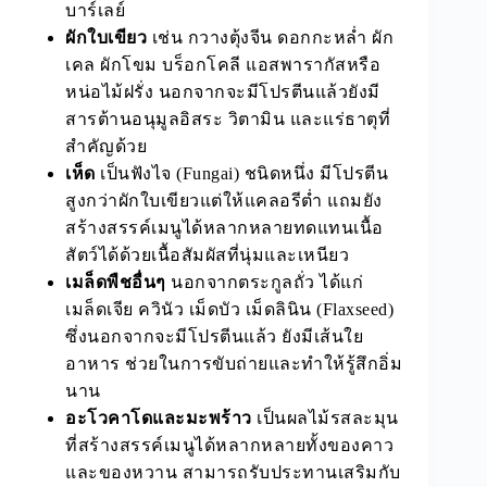
บาร์เลย์
ผักใบเขียว
เช่น กวางตุ้งจีน ดอกกะหล่ำ ผัก
เคล ผักโขม บร็อกโคลี แอสพารากัสหรือ
หน่อไม้ฝรั่ง นอกจากจะมีโปรตีนแล้วยังมี
สารต้านอนุมูลอิสระ วิตามิน และแร่ธาตุที่
สำคัญด้วย
เห็ด
เป็นฟังไจ (Fungai) ชนิดหนึ่ง มีโปรตีน
สูงกว่าผักใบเขียวแต่ให้แคลอรีต่ำ แถมยัง
สร้างสรรค์เมนูได้หลากหลายทดแทนเนื้อ
สัตว์ได้ด้วยเนื้อสัมผัสที่นุ่มและเหนียว
เมล็ดพืชอื่นๆ
นอกจากตระกูลถั่ว ได้แก่
เมล็ดเจีย ควินัว เม็ดบัว เม็ดลินิน (Flaxseed)
ซึ่งนอกจากจะมีโปรตีนแล้ว ยังมีเส้นใย
อาหาร ช่วยในการขับถ่ายและทำให้รู้สึกอิ่ม
นาน
อะโวคาโดและมะพร้าว
เป็นผลไม้รสละมุน
ที่สร้างสรรค์เมนูได้หลากหลายทั้งของคาว
และของหวาน สามารถรับประทานเสริมกับ