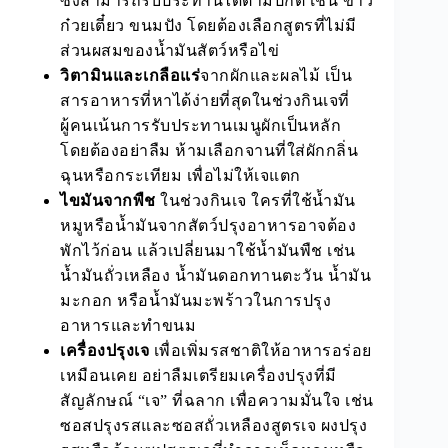
ซึ่งสามารถรับประทานได้ตามปกติ เช่น ข้าว
ก๋วยเตี๋ยว ขนมปัง โดยต้องเลือกสูตรที่ไม่มี
ส่วนผสมของน้ำมันสัตว์หรือไข่
วิตามินและเกลือแร่
จากผักและผลไม้ เป็น
สารอาหารที่หาได้ง่ายที่สุดในช่วงกินเจที่
ผู้คนเน้นการรับประทานเมนูผักเป็นหลัก
โดยต้องอย่าลืม ห้ามเลือกจานที่ใส่ผักกลิ่น
ฉุนหรือกระเทียม เพื่อไม่ให้เจแตก
ไขมันจากพืช
ในช่วงกินเจ ใครที่ใช้น้ำมัน
หมูหรือน้ำมันจากสัตว์ปรุงอาหารอาจต้อง
พักไว้ก่อน แล้วเปลี่ยนมาใช้น้ำมันพืช เช่น
น้ำมันถั่วเหลือง น้ำมันดอกทานตะวัน น้ำมัน
มะกอก หรือน้ำมันมะพร้าวในการปรุง
อาหารและทำขนม
เครื่องปรุงเจ
เพื่อเพิ่มรสชาติให้อาหารอร่อย
เหมือนเคย อย่าลืมเตรียมเครื่องปรุงที่มี
สัญลักษณ์ “เจ” ที่ฉลาก เพื่อความมั่นใจ เช่น
ซอสปรุงรสและซอสถั่วเหลืองสูตรเจ ผงปรุง