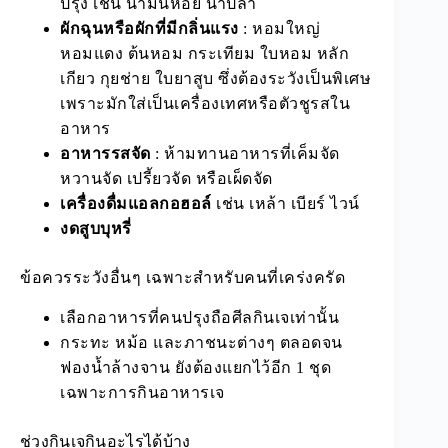
ปรุง เช่น น้ำมันหอย น้ำปลา
ผักฉุนหรือผักที่มีกลิ่นแรง
: หอมใหญ่
หอมแดง ต้นหอม กระเทียม ใบหอม หลัก
เกียว กุยช่าย ใบยาสูบ ซึ่งต้องระวังเป็นพิเศษ
เพราะมักใส่เป็นเครื่องเทศหรือตัวชูรสใน
อาหาร
อาหารรสจัด
: ห้ามทานอาหารที่เค็มจัด
หวานจัด เปรี้ยวจัด หรือเผ็ดจัด
เครื่องดื่มแอลกอฮอล์
เช่น เหล้า เบียร์ ไวน์
งดสูบบุหรี่
ข้อควรระวังอื่นๆ เฉพาะสำหรับคนที่เคร่งครัด
เลือกอาหารที่คนปรุงถือศีลกินเจเท่านั้น
กระทะ หม้อ และภาชนะต่างๆ ตลอดจน
ฟองน้ำล้างจาน ยังต้องแยกไว้อีก 1 ชุด
เฉพาะการกินอาหารเจ
ช่วงกินเจกินอะไรได้บ้าง