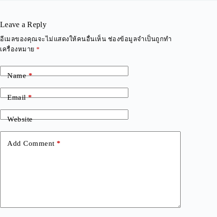
Leave a Reply
A
อีเมลของคุณจะไม่แสดงให้คนอื่นเห็น
ช่องข้อมูลจำเป็นถูกทำ
l
เครื่องหมาย
*
t
e
r
Name
*
n
a
Email
*
t
i
v
Website
e
:
Add Comment
*